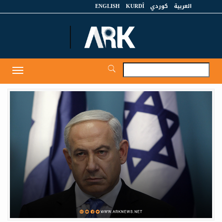
العربية
كوردي
KURDÎ
ENGLISH
et
Toggle
igation