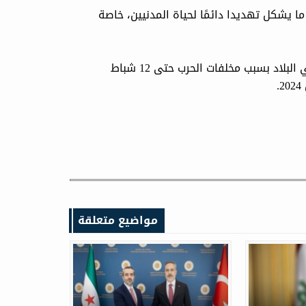
يشكل تهديدا دائمًا لحياة المدنيين، خاصة
وأعلنت الشبكة السورية لحقوق الإنسان أنها سجلت 996 حادثا في البلاد بسبب مخلفات الحرب حتى 12 شباط
مواضيع متعلقة