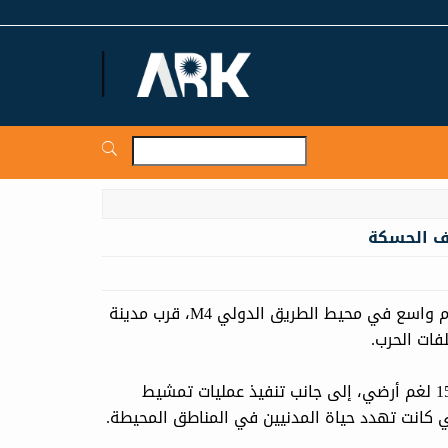
ARKNews.net
فكك فريق الهندسة التابع للشرطة العسكرية السورية حقل ألغام واسع في محيط الطريق الدولي M4، قرب مدينة
ات الحرب.
وحسب المصادر الإعلامية، أسفرت العملية عن تفكيك أكثر من 1500 لغم أرضي، إلى جانب تنفيذ عمليات تمشيط
تي كانت تهدد حياة المدنيين في المناطق المحيطة.