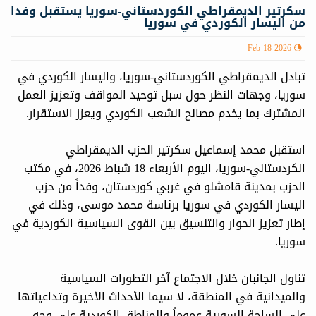
سكرتير الديمقراطي الكوردستاني-سوريا يستقبل وفدا
من اليسار الكوردي في سوريا
Feb 18 2026
تبادل الديمقراطي الكوردستاني-سوريا، واليسار الكوردي في
سوريا، وجهات النظر حول سبل توحيد المواقف وتعزيز العمل
المشترك بما يخدم مصالح الشعب الكوردي ويعزز الاستقرار.
استقبل محمد إسماعيل سكرتير الحزب الديمقراطي
الكردستاني-سوريا، اليوم الأربعاء 18 شباط 2026، في مكتب
الحزب بمدينة قامشلو في غربي كوردستان، وفداً من حزب
اليسار الكوردي في سوريا برئاسة محمد موسى، وذلك في
إطار تعزيز الحوار والتنسيق بين القوى السياسية الكوردية في
سوريا.
تناول الجانبان خلال الاجتماع آخر التطورات السياسية
والميدانية في المنطقة، لا سيما الأحداث الأخيرة وتداعياتها
على الساحة السورية عموماً والمناطق الكوردية على وجه