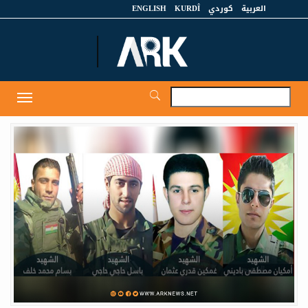
العربية
كوردي
KURDÎ
ENGLISH
et
Toggle
igation