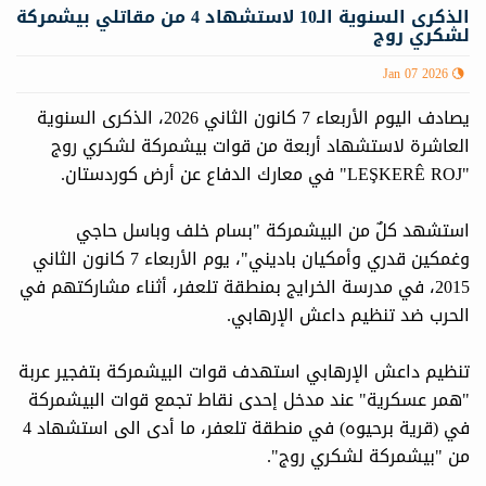
الذكرى السنوية الـ10 لاستشهاد 4 من مقاتلي بيشمركة
لشكري روج
Jan 07 2026
يصادف اليوم الأربعاء 7 كانون الثاني 2026، الذكرى السنوية
العاشرة لاستشهاد أربعة من قوات بيشمركة لشكري روج
"LEŞKERÊ ROJ" في معارك الدفاع عن أرض كوردستان.
استشهد كلٌ من البيشمركة "بسام خلف وباسل حاجي
وغمكين قدري وأمكيان باديني"، يوم الأربعاء 7 كانون الثاني
2015، في مدرسة الخرايج بمنطقة تلعفر، أثناء مشاركتهم في
الحرب ضد تنظيم داعش الإرهابي.
تنظيم داعش الإرهابي استهدف قوات البيشمركة بتفجير عربة
"همر عسكرية" عند مدخل إحدى نقاط تجمع قوات البيشمركة
في (قرية برحيوه) في منطقة تلعفر، ما أدى الى استشهاد 4
من "بيشمركة لشكري روج".