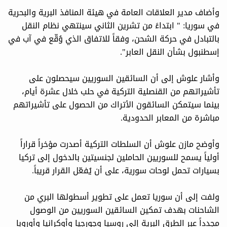
وأضاف مدير العلاقات العامة في هيئة المنافذ البرية والبحرية
في سوريا: " ابتداءً من تشرين الثاني سينتهي نظام النقل
بالتبادل في حركة الشحن، وفقاً للاتفاق الذي وُقّع في آب في
إسطنبول بشأن النقل العابر".
وأشار علوش إلى أن السائقين السوريين سيحصلون على
تأشيراتهم من القنصلية التركية في حلب خلال عشرة أيام،
بينما سيتمكن السائقون الأتراك من الحصول على تأشيراتهم
مباشرة من المعابر الحدودية.
وأوضح مازن علوش أن السلطات التركية أصدرت مؤخراً قراراً
أولياً يسمح للسوريين الحاملين لجنسيتين بالدخول إلى تركيا
بسيارات تحمل لوحات سورية، على أن يُفعّل القرار قريباً.
ولفت إلى أن سوريا تعمل على تطوير أسطولها البري من
الشاحنات بهدف تمكين السائقين السوريين من الوصول
مجدداً عبر الطرق البرية إلى روسيا وجورجيا وأوكرانيا وأوروبا