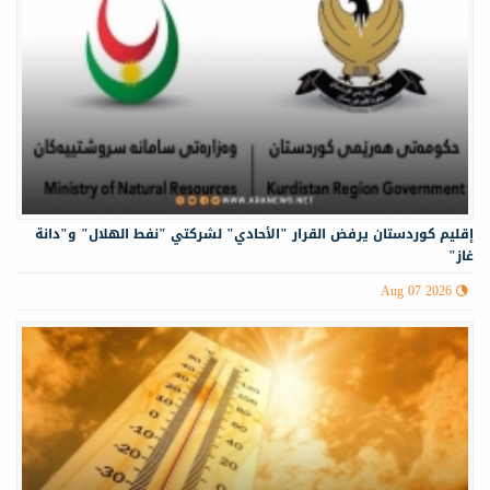
إقليم كوردستان يرفض القرار "الأحادي" لشركتي "نفط الهلال" و"دانة
غاز"
Aug 07 2026