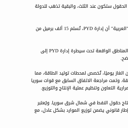
لحقول ستكون عند الثلث، والبقية تذهب للدولة
وفي شباط الماضي كانت وزارة النفط السورية قد كشفت لقناة "العربية" أن إدارة PYD، تُسلم 15 ألف برميل من
ويأتي هذا الاتفاق ضمن ترتيبات محددة لضمان تدفق النفط من المناطق الواقعة تحت سيطرة إدارة PYD إلى
ضح.
الغاز يوميًا، تُخصص لمحطات توليد الطاقة، مما
طقة. وتمت مراجعة الاتفاق السابق مع قوات سوريا
ية التعاون وتنظيم عملية الإنتاج والتوزيع.
لمُعدل، تحصل الجهات المستفيدة على 15% من إنتاج حقول النفط في شمال شرق سوريا. ويُعتبر
إطار قانوني يضمن توزيع الموارد بشكل عادل، مع