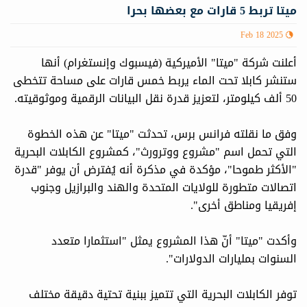
ميتا تربط 5 قارات مع بعضها بحرا
Feb 18 2025
أعلنت شركة "ميتا" الأميركية (فيسبوك وإنستغرام) أنها
ستنشر كابلا تحت الماء يربط خمس قارات على مساحة تتخطى
50 ألف كيلومتر، لتعزيز قدرة نقل البيانات الرقمية وموثوقيته.
وفق ما نقلته فرانس برس، تحدثت "ميتا" عن هذه الخطوة
التي تحمل اسم "مشروع ووترورث"، كمشروع الكابلات البحرية
"الأكثر طموحا"، مؤكدة في مذكرة أنه يُفترض أن يوفر "قدرة
اتصالات متطورة للولايات المتحدة والهند والبرازيل وجنوب
إفريقيا ومناطق أخرى".
وأكدت "ميتا" أنّ هذا المشروع يمثل "استثمارا متعدد
السنوات بمليارات الدولارات".
توفر الكابلات البحرية التي تتميز ببنية تحتية دقيقة مختلف