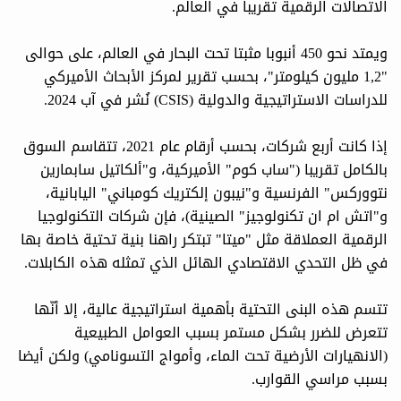
الاتصالات الرقمية تقريبا في العالم.
ويمتد نحو 450 أنبوبا مثبتا تحت البحار في العالم، على حوالى
"1,2 مليون كيلومتر"، بحسب تقرير لمركز الأبحاث الأميركي
للدراسات الاستراتيجية والدولية (CSIS) نُشر في آب 2024.
إذا كانت أربع شركات، بحسب أرقام عام 2021، تتقاسم السوق
بالكامل تقريبا ("ساب كوم" الأميركية، و"ألكاتيل سابمارين
نتووركس" الفرنسية و"نيبون إلكتريك كومباني" اليابانية،
و"اتش ام ان تكنولوجيز" الصينية)، فإن شركات التكنولوجيا
الرقمية العملاقة مثل "ميتا" تبتكر راهنا بنية تحتية خاصة بها
في ظل التحدي الاقتصادي الهائل الذي تمثله هذه الكابلات.
تتسم هذه البنى التحتية بأهمية استراتيجية عالية، إلا أنّها
تتعرض للضرر بشكل مستمر بسبب العوامل الطبيعية
(الانهيارات الأرضية تحت الماء، وأمواج التسونامي) ولكن أيضا
بسبب مراسي القوارب.