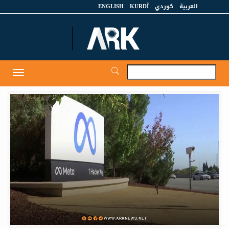
العربية
كوردي
KURDÎ
ENGLISH
et
Toggle
igation