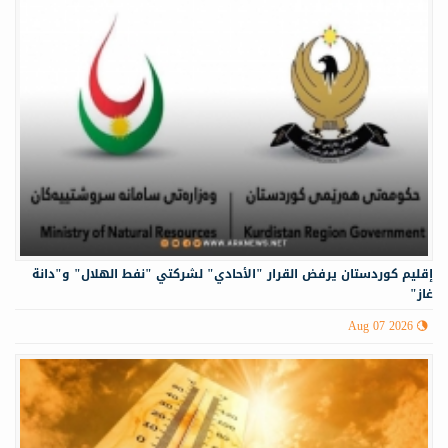
إقليم كوردستان يرفض القرار "الأحادي" لشركتي "نفط الهلال" و"دانة
غاز"
Aug 07 2026