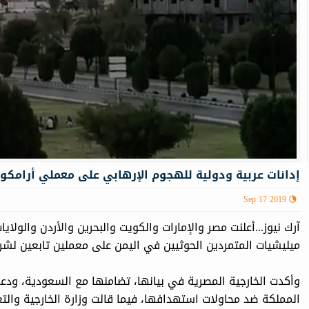
إدانات عربية ودولية للهجوم الإرهابي على معملي أرامكو
Sep 17 2019
آرك نيوز...أعلنت مصر والإمارات والكويت والبحرين والأردن والولاي
ميليشيات المتمردين الحوثيين في اليمن على معملين تابعين لشرك
وأكدت الخارجية المصرية في بيانها، تضامنها مع السعودية، ودعمه
المملكة ضد محاولات استهدافها، فيما قالت وزارة الخارجية والتعا