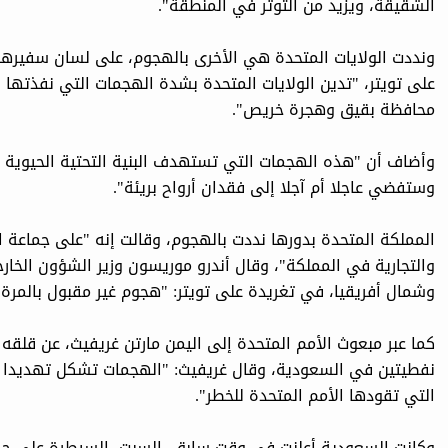
الشقيقة، ويزيد من التوتر في المنطقة".
ونددت الولايات المتحدة هي الأخرى بالهجوم، على لسان سفيرها 
على تويتر، "تدين الولايات المتحدة بشدة الهجمات التي نفذته
محافظة بقيق وهجرة خريص".
وأضاف أن "هذه الهجمات التي تستهدف البنية التحتية الحيوية 
وستفضي عاجلا أم آجلا إلى فقدان أرواح بريئة".
المملكة المتحدة بدورها نددت بالهجوم، وقالت إنه "على جماعة 
والتجارية في المملكة"، وقال أندرو موريسون وزير الشؤون الخا
وشمال أفريقيا، في تغريدة على تويتر: "هجوم غير مقبول بالمر
كما عبر مبعوث الأمم المتحدة إلى اليمن مارتن غريفيث، عن قلق
نفطيتين في السعودية، وقال غريفيث: "الهجمات تشكل تهديدا خ
التي تقودها الأمم المتحدة للخطر".
وكانت السعودية أعلنت في وقت سابق، السبت، السيطرة على حر