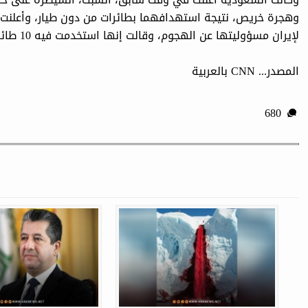
وهجرة خريص، نتيجة استهدافهما بطائرات من دون طيار، وأعلنت م
لإيران مسؤوليتها عن الهجوم، وقالت إنها استخدمت فيه 10 طائرات مسيرة بدون طيار.
المصدر... CNN بالعربیة
680