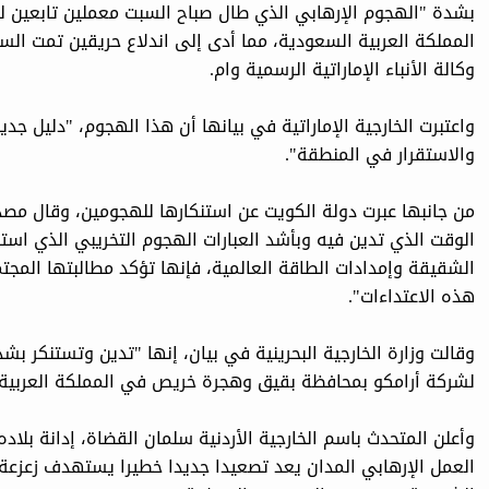
بشدة "الهجوم الإرهابي الذي طال صباح السبت معملين تابعين
المملكة العربية السعودية، مما أدى إلى اندلاع حريقين تمت الس
وكالة الأنباء الإماراتية الرسمية وام.
واعتبرت الخارجية الإماراتية في بيانها أن هذا الهجوم، "دليل ج
والاستقرار في المنطقة".
من جانبها عبرت دولة الكويت عن استنكارها للهجومين، وقال مص
الوقت الذي تدين فيه وبأشد العبارات الهجوم التخريبي الذي اس
الشقيقة وإمدادات الطاقة العالمية، فإنها تؤكد مطالبتها المجت
هذه الاعتداءات".
وقالت وزارة الخارجية البحرينية في بيان، إنها "تدين وتستنكر 
لشركة أرامكو بمحافظة بقيق وهجرة خريص في المملكة العربية
وأعلن المتحدث باسم الخارجية الأردنية سلمان القضاة، إدانة بلاده ل
العمل الإرهابي المدان يعد تصعيدا جديدا خطيرا يستهدف زعزعة 