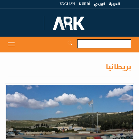
العربية
كوردي
KURDÎ
ENGLISH
et
Toggle
igation
بريطانيا