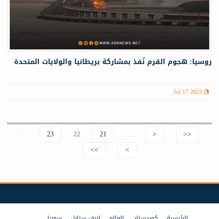
روسيا: هجوم القرم نُفذ بمشاركة بريطانيا والولايات المتحدة
Jul 17 2023
…
23
22
21
…
<
<<
Pages
>>
>
الرئيسية
كوردستان
العالم
لايف ستايل
سوريا