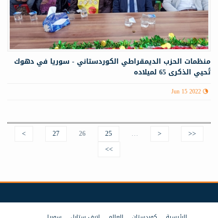
منظمات الحزب الديمقراطي الكوردستاني - سوريا في دهوك
تُحيي الذكرى 65 لميلاده
Jun 15 2022
>
27
26
25
…
<
<<
Pages
>>
الرئيسية
كوردستان
العالم
لايف ستايل
سوريا