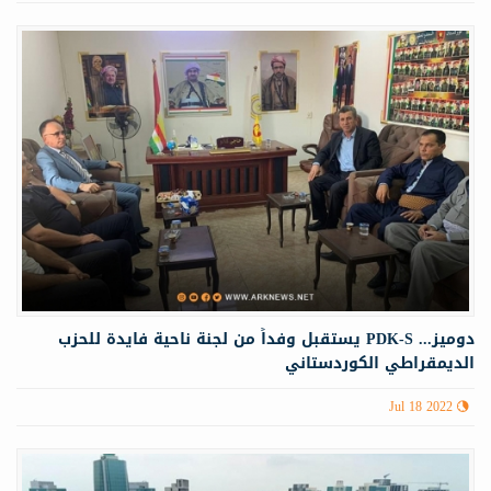
دوميز... PDK-S يستقبل وفداً من لجنة ناحية فايدة للحزب
الديمقراطي الكوردستاني
Jul 18 2022