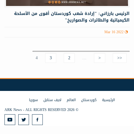
الرئيس بارزاني: "إرادة شعب كوردستان أقوى من الأسلحة
الكيميائية والطائرات والصواريخ"
Mar 16 2022
4
3
2
…
<
Pages
<<
الرئيسية
كوردستان
العالم
لايف ستايل
سوريا
© 2026 ARK News - ALL RIGHTS RESERVED