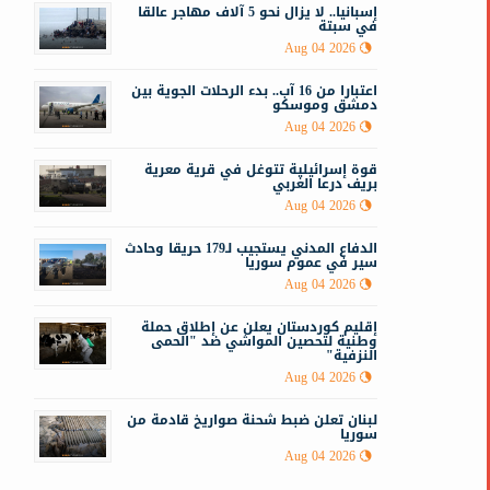
إسبانيا.. لا يزال نحو 5 آلاف مهاجر عالقا
في سبتة
ا
Aug 04 2026
ا
اعتبارا من 16 آب.. بدء الرحلات الجوية بين
دمشق وموسكو
Aug 04 2026
قوة إسرائيلية تتوغل في قرية معرية
بريف درعا الغربي
Aug 04 2026
الدفاع المدني يستجيب لـ179 حريقا وحادث
سير في عموم سوريا
Aug 04 2026
إقليم كوردستان يعلن عن إطلاق حملة
وطنية لتحصين المواشي ضد "الحمى
النزفية"
Aug 04 2026
لبنان تعلن ضبط شحنة صواريخ قادمة من
سوريا
ا
Aug 04 2026
ع