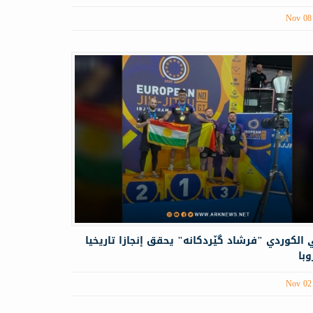
Nov 08
 الكوردي "فرشاد گێردكانە" يحقق إنجازا تاريخيا
با
Nov 02