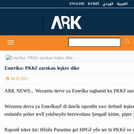
ENGLISH
KURDÎ
كوردي
العربية
A
Toggle
navigation
Emerîka: PKKê zarokan leşker dike
Jul 03 2021
ARK NEWS... Wezareta derve ya Emerîka raghanid ku PKKê zarokan
Wezareta derva ya Emerîkayê di dawîn raportên xwe derbarê leşkerk
endamên şerker tevlî yekêneyên berxwedana Şengalê kirine, piştre
Raportê tekez kir: Hêzên Parastina gel HPGê yên ser bi PKKê ve di