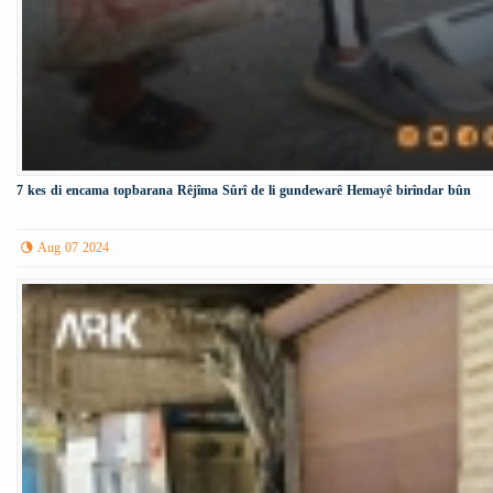
7 kes di encama topbarana Rêjîma Sûrî de li gundewarê Hemayê birîndar bûn
Aug 07 2024