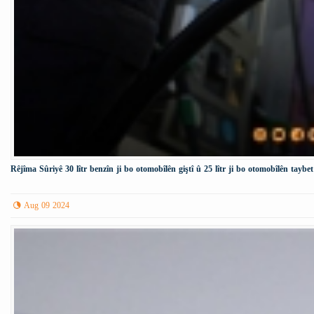
Rêjîma Sûriyê 30 lîtr benzîn ji bo otomobîlên giştî û 25 lîtr ji bo otomobîlên taybet
Aug 09 2024