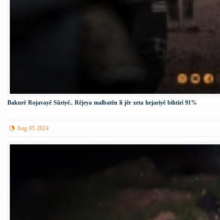
Bakurê Rojavayê Sûriyê.. Rêjeya malbatên li jêr xeta hejariyê bihtirî 91%
Aug 05 2024