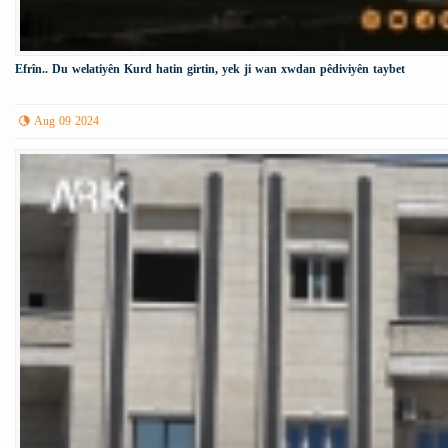
Efrîn.. Du welatiyên Kurd hatin girtin, yek ji wan xwdan pêdiviyên taybet
Aug 09 2024