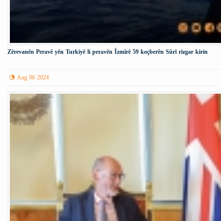
Zêrevanên Peravê yên Turkiyê li peravên Îzmîrê 59 koçberên Sûrî rizgar kirin
Aug 06 2024