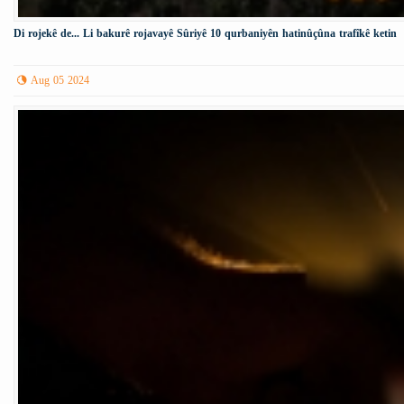
Di rojekê de... Li bakurê rojavayê Sûriyê 10 qurbaniyên hatinûçûna trafîkê ketin
Aug 05 2024