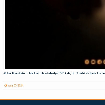
60 kes li herêmên di bin kontrola rêveberiya PYD'ê de, di Tîrmehê de hatin kuştin
Aug 05 2024