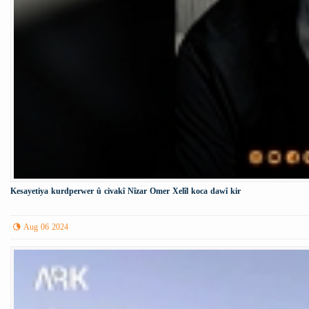
Kesayetiya kurdperwer û civakî Nîzar Omer Xelîl koca dawî kir
Aug 06 2024