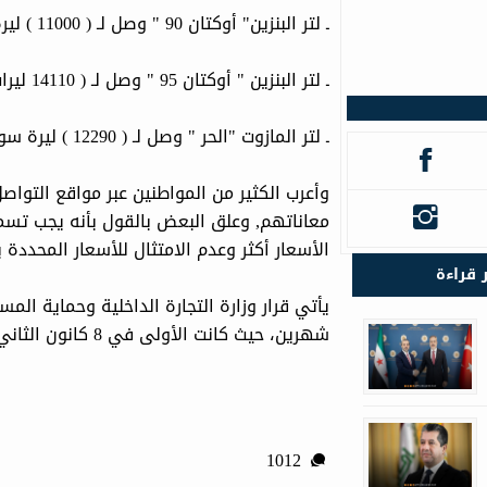
ـ لتر البنزين" أوكتان 90 " وصل لـ ( 11000 ) ليرة سورية
ـ لتر البنزين " أوكتان 95 " وصل لـ ( 14110 ليرات سورية.
ـ لتر المازوت "الحر " وصل لـ ( 12290 ) ليرة سورية.
وأعرب الكثير من المواطنين عبر مواقع التواص
معاناتهم, وعلق البعض بالقول بأنه يجب تسم
الأسعار أكثر وعدم الامتثال للأسعار المحدد
ر قراءة
يأتي قرار وزارة التجارة الداخلية وحماية ال
شهرين، حيث كانت الأولى في 8 كانون الثاني، والثانية في 22 كانون الثاني الفائت.
1012