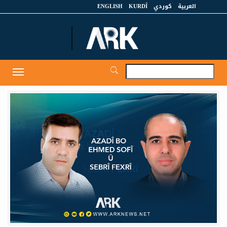
العربية
كوردي
KURDÎ
ENGLISH
et
Toggle
igation