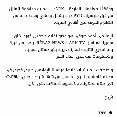
ووفقاً للمعلومات الواردة لـ ARK: إن عملية مداهمة المنزل
من قبل مليشيات PYD جرت بشكل وحشي وسط حالة من
الهلع والخوف لدى أهالي القرية.
الإعلامي أحمد صوفي هو عضو نقابة صحفيي كوردستان
سوريا, ومراسل ARK TV و RÊBAZ NEWS. ينحدر من قرية
بانه قصري التابعة لمدينة ديرك بكوردستان سوريا،
ولامعلومات عنه حتى إعداد الخبر.
واختطفت المليشيات ذاتها مراسلنا الإعلامي صبري فخري في
مدينة قامشلو بتاريخ الخامس من شهر شباط الجاري, واقتادته
إلى جهة مجهولة, ولامعلومات عنهما حتى الآن.
ش.ع
3386