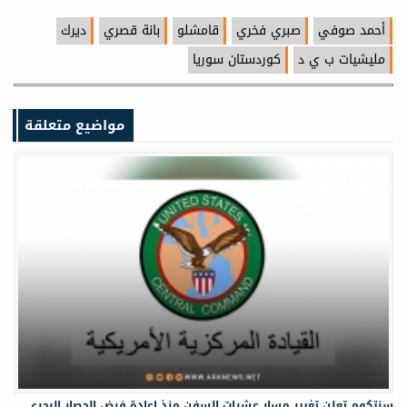
أحمد صوفي
صبري فخري
قامشلو
بانة قصري
ديرك
مليشيات ب ي د
كوردستان سوريا
مواضيع متعلقة
سنتكوم تعلن تغيير مسار عشرات السفن منذ إعادة فرض الحصار البحري